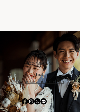
Call
027-388-0898
Email
info@totalsalon-relier.com
Follow