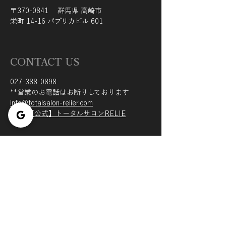
〒370-0841 群馬県 高崎市
栄町 14-16 パプリカビル 601
CONTACT US
027-388-0898
​**営業のお電話はお断りしております
info@totalsalon-relier.com
LINE【公式】トータルサロンRELIE
OPENING HOURS
不定休：完全予約制
月 - 日：09 am - 10 pm
オンラインで予約する