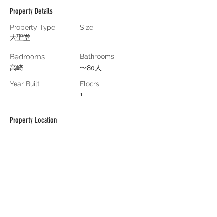
Property Details
Property Type
Size
大聖堂
Bedrooms
Bathrooms
高崎
〜80人
Year Built
Floors
1
Property Location