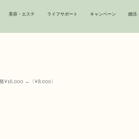
美容・エステ
ライフサポート
キャンペーン
婚活・
¥16,000 →〈¥8,000〉