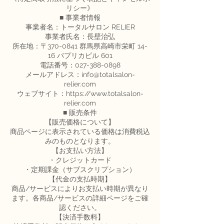
リシー》
■ 事業者情報
事業者名：トータルサロン RELIER
事業者氏名：長壁治弘
所在地：〒370-0841 群馬県高崎市栄町 14-
16 パプリカビル 601
電話番号：027-388-0898
メールアドレス：info@totalsalon-
relier.com
ウェブサイト：https://www.totalsalon-
relier.com
■ 販売条件
【販売価格について】
商品ページに表示されている価格は消費税込
みのものとなります。
【お支払い方法】
・クレジットカード
・定期課金（サブスクリプション）
【代金の支払時期】
商品/サービスによりお支払い時期が異なり
ます。各商品/サービスの詳細ページをご確
認ください。
【決済手数料】