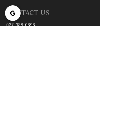
CONTACT US
027-388-0898
​**営業のお電話はお断りしております
info@totalsalon-relier.com
LINE【公式】トータルサロンRELIE
OPENING HOURS
不定休：完全予約制
月 - 日：09 am - 10 pm
オンラインで予約する