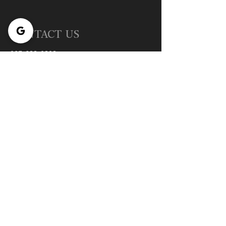
CONTACT US
027-388-0898
​**営業のお電話はお断りしております
info@totalsalon-relier.com
LINE【公式】トータルサロンRELIE
OPENING HOURS
不定休：完全予約制
月 - 日：09 am - 10 pm
オンラインで予約する